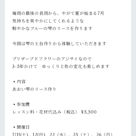
梅雨の最後の長雨から、やがて夏が始まる7月
気持ちを爽やかにしてくれるような
鮮やかなブルーの雫のリースを作ります
今回は雫の土台作りから体験していただきます
プリザーブドフラワーのアジサイなので
3-5年かけて ゆっくりと色の変化も楽しめます
▪︎内容
あおい雫のリース作り
▪︎参加費
レッスン料・花材代込み（税込） ¥5,500
▪︎開催日
7/11(土)、12(日)、22（水）、25（土）、26（日）