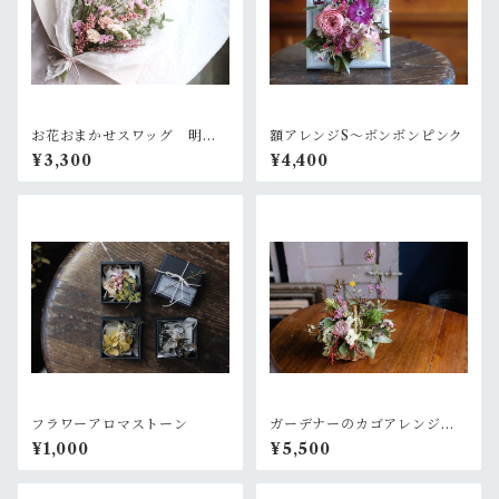
お花おまかせスワッグ 明る
額アレンジS〜ボンボンピンク
いピンク系
¥3,300
¥4,400
フラワーアロマストーン
ガーデナーのカゴアレンジM~
ピンク赤色×グリーン【オーダ
¥1,000
¥5,500
ー後制作】