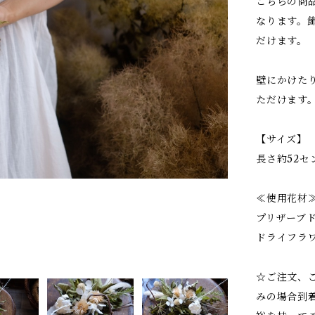
こちらの商
なります。
だけます。
壁にかけた
ただけます
【サイズ】
長さ約52セ
≪使用花材
プリザーブ
ドライフラ
☆ご注文、
みの場合到