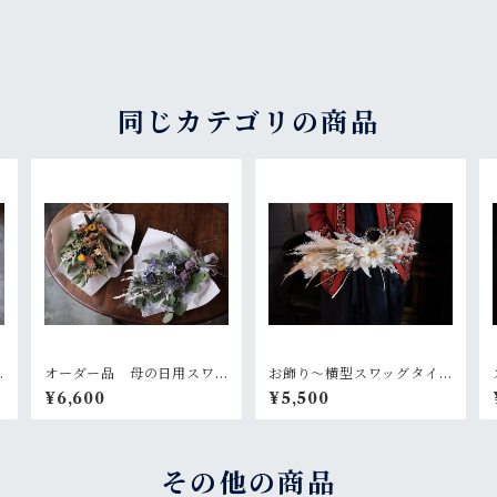
同じカテゴリの商品
オーダー品 母の日用スワ
お飾り〜横型スワッグタイ
ッグ2個セット
プb
¥6,600
¥5,500
その他の商品