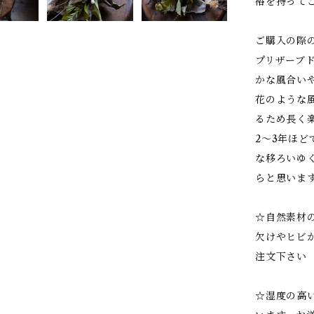
裕を持って
ご購入の際
プリザーブ
かな風合い
花のような
るため長く
2～3年ほ
な移ろいゆ
らと思いま
☆自然素材
欠けやヒビ
注文下さい
☆湿度の高