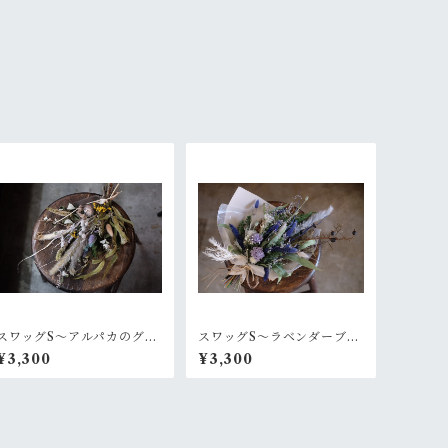
スワッグS〜アルパカのグレ
スワッグS〜ラベンダーブル
ーなセーター
ー
¥3,300
¥3,300