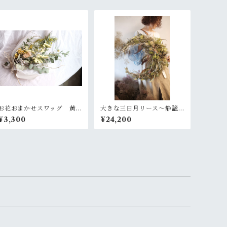
お花おまかせスワッグ 黄
大きな三日月リース〜静謐
色×グリーン系
な月
¥3,300
¥24,200