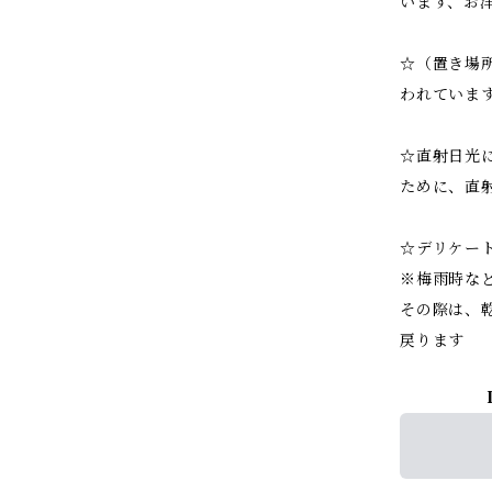
います、お
☆（置き場
われていま
☆直射日光
ために、直
☆デリケー
※梅雨時な
その際は、
戻ります