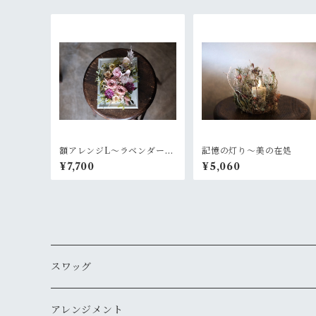
額アレンジL〜ラベンダーピ
記憶の灯り〜美の在処
ンク
¥7,700
¥5,060
スワッグ
アレンジメント