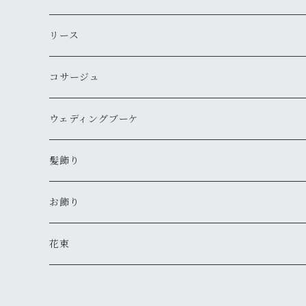
リース
コサージュ
ウェディングブーケ
髪飾り
お飾り
花束