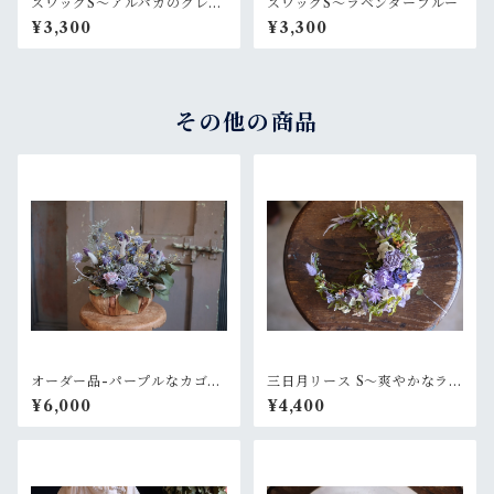
スワッグS〜アルパカのグレー
スワッグS〜ラベンダーブルー
なセーター
¥3,300
¥3,300
その他の商品
オーダー品-パープルなカゴア
三日月リース S〜爽やかなラベ
レンジ
ンダーグリーン
¥6,000
¥4,400