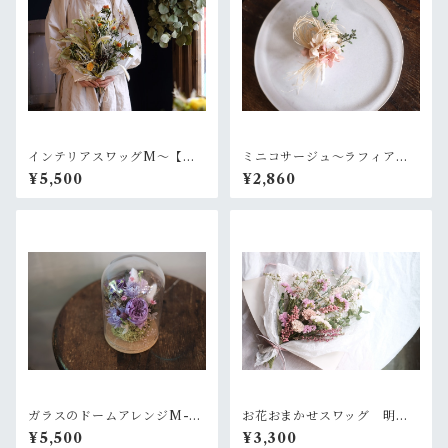
インテリアスワッグM〜【お
ミニコサージュ〜ラフィアと
好きなお色でオーダー制作依
ピンク
¥5,500
¥2,860
頼】
ガラスのドームアレンジM-ラ
お花おまかせスワッグ 明る
ベンダー+ピリッとピンク
いピンク系
¥5,500
¥3,300