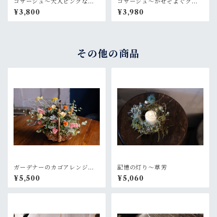
コサージュ〜大人ピンクなロ
コサージュ〜かぜそよぐクチ
ーズ
ナシ
¥3,800
¥3,980
その他の商品
ガーデナーのカゴアレンジM~
記憶の灯り〜草芳
オレンジ黄色【オーダー後制
¥5,500
¥5,060
作】