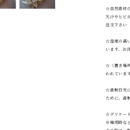
☆自然素材
欠けやヒビ
注文下さい
☆湿度の高
います、お
☆（置き場
われていま
☆直射日光
ために、直
☆デリケー
※梅雨時な