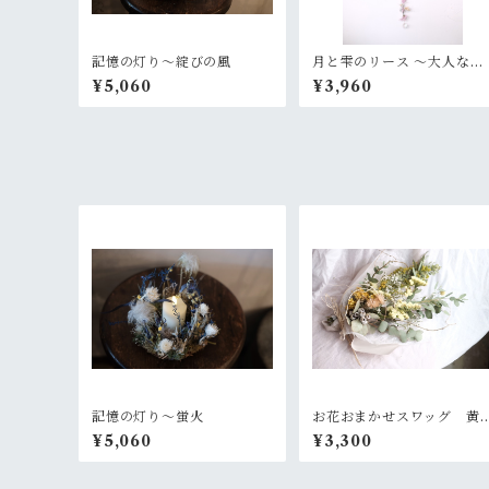
記憶の灯り〜綻びの風
月と雫のリース 〜大人なピ
ンクパープル
¥5,060
¥3,960
記憶の灯り〜蛍火
お花おまかせスワッグ 黄
色×グリーン系
¥5,060
¥3,300