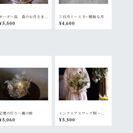
オーダー品 森のお月さま
三日月リース S〜曖昧な月
リース
¥5,500
¥4,600
記憶の灯り〜霧の蚊
インテリアスワッグM〜
【お好きなお色でオーダー
¥5,060
¥5,500
制作依頼】