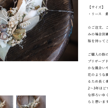
【サイズ】
・リース 
☆ご注文、
みの場合到
裕を持って
ご購入の際
プリザーブ
かな風合い
花のような
るため長く
2～3年ほ
な移ろいゆ
らと思いま