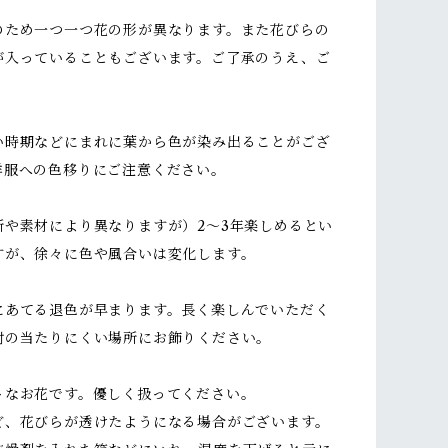
のため一つ一つ花の形が異なります。また花びらの
が入っていることもございます。ご了承のうえ、ご
い時期などにまれに葉から色が染み出ることがござ
洋服への色移りにご注意ください。
所や素材により異なりますが）2～3年楽しめるとい
すが、徐々に色や風合いは変化します。
にあてる退色が早まります。長く楽しんでいただく
射の当たりにくい場所にお飾りください。
トなお花です。優しく扱ってください。
ど、花びらが透けたようになる場合がございます。