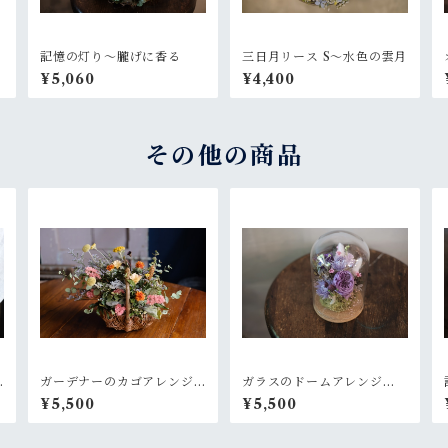
記憶の灯り〜朧げに香る
三日月リース S〜水色の雲月
¥5,060
¥4,400
その他の商品
ガーデナーのカゴアレンジ
ガラスのドームアレンジM-
M~オレンジ黄色【オーダー
ラベンダー+ピリッとピンク
¥5,500
¥5,500
後制作】