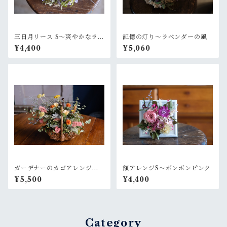
三日月リース S〜爽やかなラベ
記憶の灯り〜ラベンダーの風
ンダーグリーン
¥4,400
¥5,060
ガーデナーのカゴアレンジM~
額アレンジS〜ボンボンピンク
オレンジ黄色【オーダー後制
¥5,500
¥4,400
作】
Category