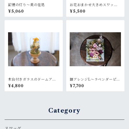
記憶の灯り〜美の在処
お花おまかせ大きめスワッ
グ 白×グリーン系
¥5,060
¥5,500
木台付きガラスのドームアレ
額アレンジL〜ラベンダーピン
ンジ~菜花のような黄色
ク
¥4,800
¥7,700
Category
スワッグ