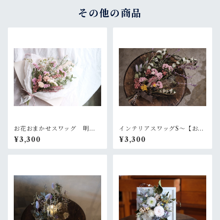
その他の商品
お花おまかせスワッグ 明る
インテリアスワッグS〜【お好
いピンク系
きなお色でオーダー制作】依
¥3,300
¥3,300
頼