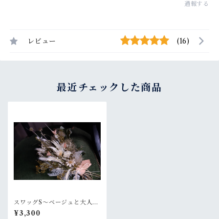
通報する
レビュー
(16)
最近チェックした商品
スワッグS〜ベージュと大人ピ
ンク
¥3,300