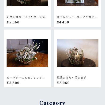
記憶の灯り〜ラベンダーの風
額アレンジS〜ニュアンスある
白グリーン
¥5,060
¥4,400
ガーデナーのカゴアレンジM~
記憶の灯り〜美の在処
白×グリーン【オーダー後制
¥5,500
¥5,060
作】
Category