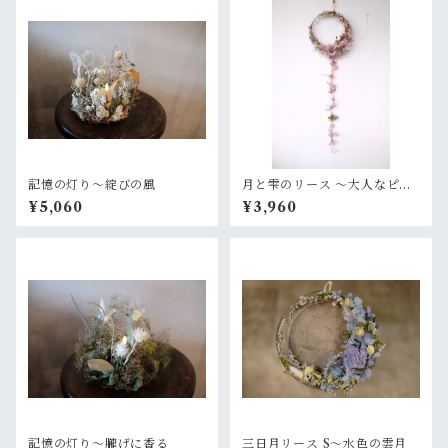
記憶の灯り〜綻びの風
月と雫のリース 〜大人なピン
クパープル
¥5,060
¥3,960
記憶の灯り〜朧げに香る
三日月リース S〜水色の雲月