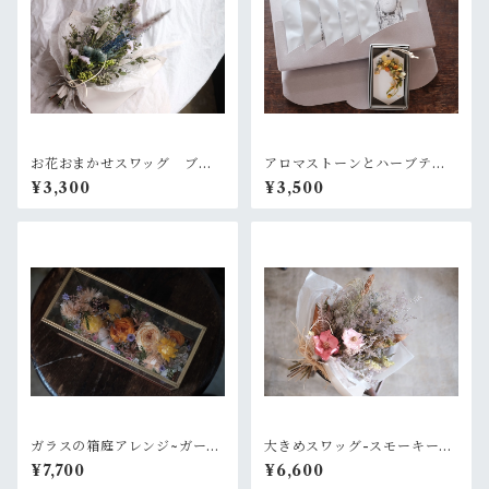
お花おまかせスワッグ ブル
アロマストーンとハーブティ
ー×グリーン系
ーのギフトセット
¥3,300
¥3,500
ガラスの箱庭アレンジ~ガーデ
大きめスワッグ-スモーキーピ
ンオレンジ
ンク
¥7,700
¥6,600