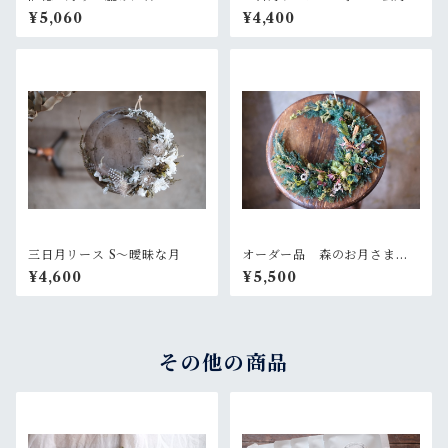
¥5,060
¥4,400
三日月リース S〜曖昧な月
オーダー品 森のお月さまリ
ース
¥4,600
¥5,500
その他の商品