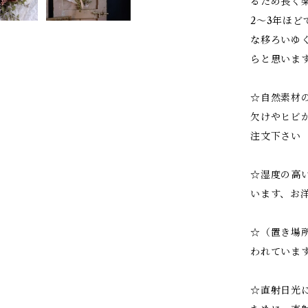
るため長く
2～3年ほ
な移ろいゆ
らと思いま
☆自然素材
欠けやヒビ
注文下さい
☆湿度の高
います、お
☆（置き場
われていま
☆直射日光