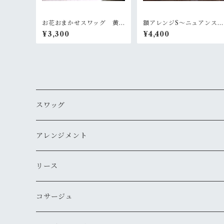
お花おまかせスワッグ 黄
額アレンジS〜ニュアンスあ
色×グリーン系
る白グリーン
¥3,300
¥4,400
スワッグ
アレンジメント
リース
コサージュ