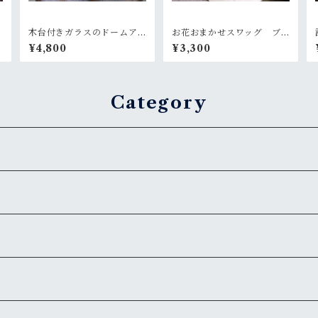
木台付きガラスのドームア
お花おまかせスワッグ ブ
レンジ~菜花のような黄色
ルー×グリーン系
¥4,800
¥3,300
Category