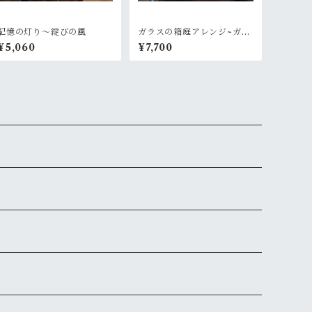
記憶の灯り〜綻びの風
ガラスの箱庭アレンジ~ガー
デンオレンジ
¥5,060
¥7,700