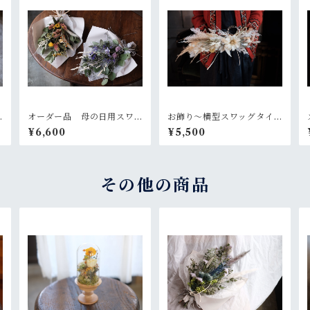
オーダー品 母の日用スワ
お飾り〜横型スワッグタイ
ッグ2個セット
プb
¥6,600
¥5,500
その他の商品