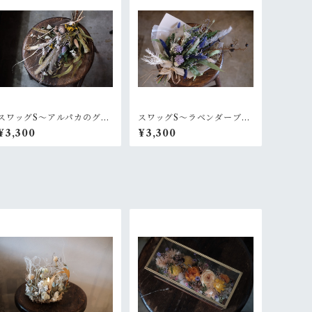
スワッグS〜アルパカのグレ
スワッグS〜ラベンダーブル
ーなセーター
ー
¥3,300
¥3,300