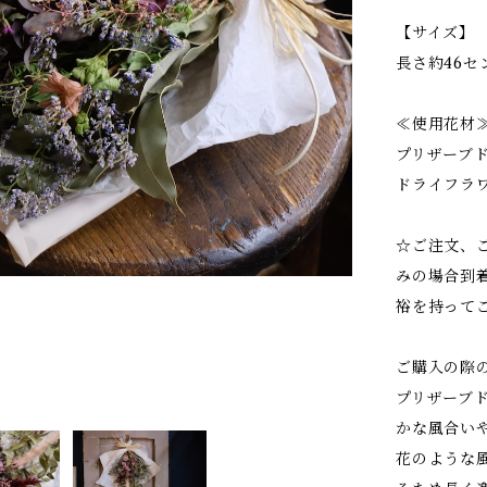
【サイズ】
長さ約46セ
≪使用花材
プリザーブ
ドライフラ
☆ご注文、
みの場合到
裕を持って
ご購入の際
プリザーブ
かな風合い
花のような