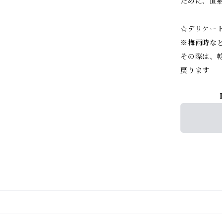
ために、直
☆デリケー
※梅雨時な
その際は、
戻ります