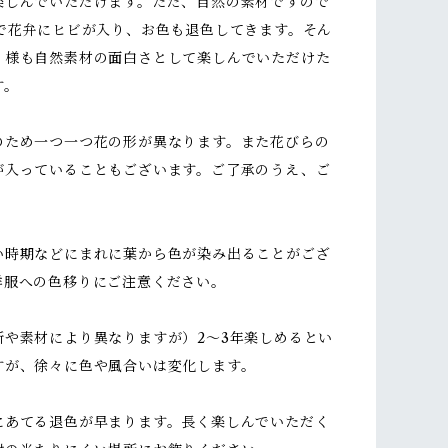
楽しんでいただけます。ただ、自然の素材ですので
どで花弁にヒビが入り、お色も退色してきます。そん
く様も自然素材の面白さとして楽しんでいただけた
す。
のため一つ一つ花の形が異なります。また花びらの
が入っていることもございます。ご了承のうえ、ご
い時期などにまれに葉から色が染み出ることがござ
洋服への色移りにご注意ください。
所や素材により異なりますが）2～3年楽しめるとい
すが、徐々に色や風合いは変化します。
にあてる退色が早まります。長く楽しんでいただく