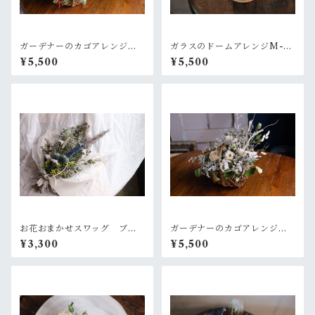
ガーデナーのカゴアレンジM~
ガラスのドームアレンジM-ラ
ピンク赤色×グリーン【オーダ
ベンダー+ピリッとピンク
¥5,500
¥5,500
ー後制作】
お花おまかせスワッグ ブル
ガーデナーのカゴアレンジM~
ー×グリーン系
白×グリーン【オーダー後制
¥3,300
¥5,500
作】