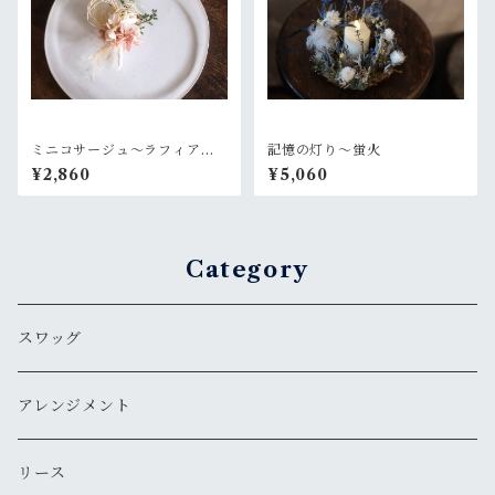
ミニコサージュ〜ラフィアと
記憶の灯り〜蛍火
ピンク
¥2,860
¥5,060
Category
スワッグ
アレンジメント
リース