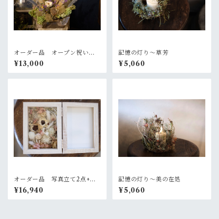
オーダー品 オープン祝いの
記憶の灯り〜草芳
お花
¥13,000
¥5,060
オーダー品 写真立て2点+ガ
記憶の灯り〜美の在処
ラスのバルーンアレンジ2点
¥16,940
¥5,060