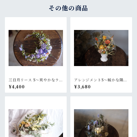
その他の商品
三日月リース S〜爽やかなラベ
アレンジメントS〜暖かな陽射
ンダーグリーン
し
¥4,400
¥3,680