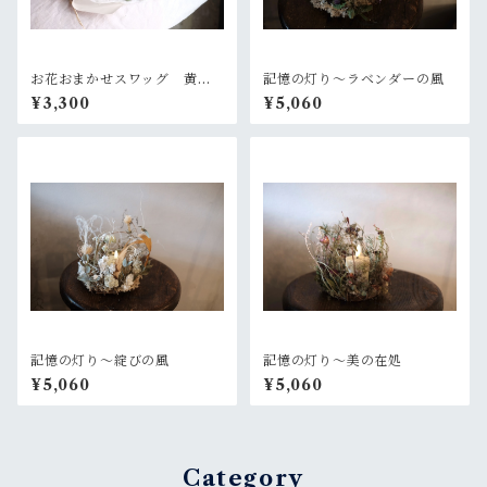
お花おまかせスワッグ 黄色×
記憶の灯り〜ラベンダーの風
グリーン系
¥3,300
¥5,060
記憶の灯り〜綻びの風
記憶の灯り〜美の在処
¥5,060
¥5,060
Category