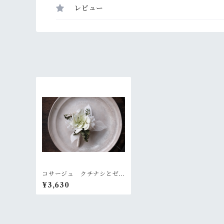
レビュー
コサージュ クチナシとゼ
ラニウム
¥3,630