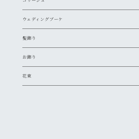
コサージュ
ウェディングブーケ
髪飾り
お飾り
花束