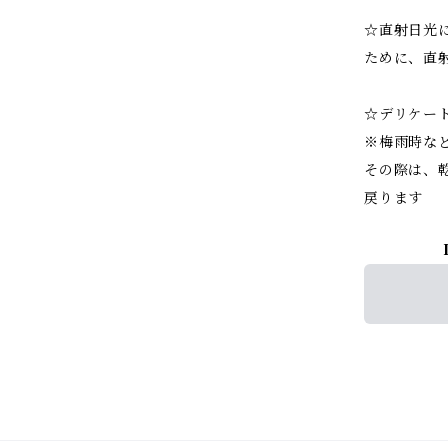
☆直射日光
ために、直
☆デリケー
※梅雨時な
その際は、
戻ります