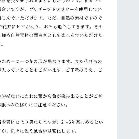
や形を長く楽しめるようにしたものです。まるで生
風合いですが、プリザーブドフラワーを使用してい
楽しんでいただけます。ただ、自然の素材ですので
どで花弁にヒビが入り、お色も退色してきます。そん
く様も自然素材の面白さとして楽しんでいただけた
す。
のため一つ一つ花の形が異なります。また花びらの
が入っていることもございます。ご了承のうえ、ご
い時期などにまれに葉から色が染み出ることがござ
洋服への色移りにご注意ください。
所や素材により異なりますが）2～3年楽しめるとい
すが、徐々に色や風合いは変化します。