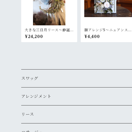
大きな三日月リース〜静謐
額アレンジS〜ニュアンスあ
な月
る白グリーン
¥24,200
¥4,400
スワッグ
アレンジメント
リース