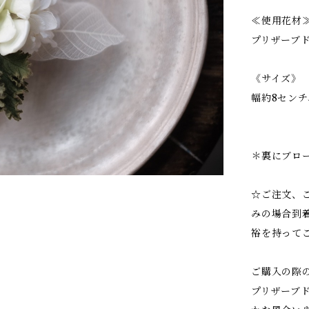
≪使用花材
プリザーブド
《サイズ》
幅約8センチ
＊裏にブロ
☆ご注文、
みの場合到
裕を持って
ご購入の際
プリザーブ