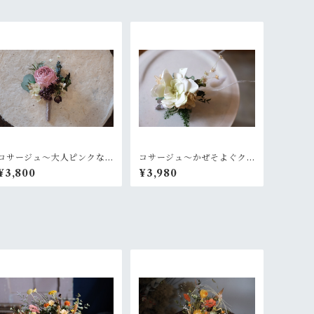
コサージュ〜大人ピンクな
コサージュ〜かぜそよぐク
ローズ
チナシ
¥3,800
¥3,980