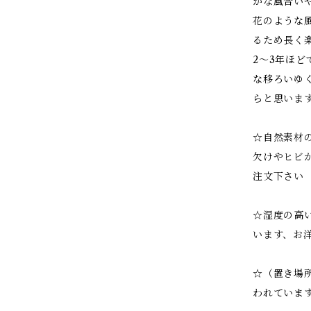
かな風合い
花のような
るため長く
2～3年ほ
な移ろいゆ
らと思いま
☆自然素材
欠けやヒビ
注文下さい
☆湿度の高
います、お
☆（置き場
われていま