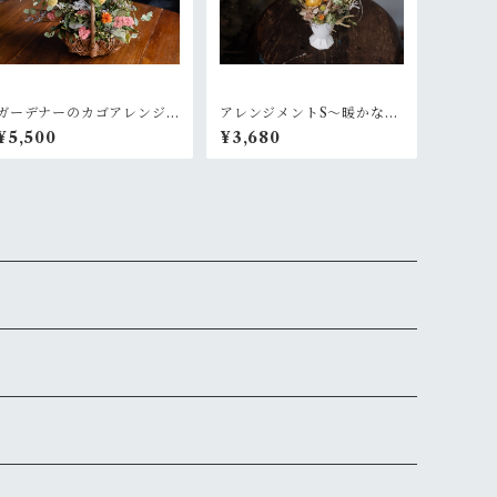
ガーデナーのカゴアレンジ
アレンジメントS〜暖かな陽
M~オレンジ黄色【オーダー
射し
¥5,500
¥3,680
後制作】