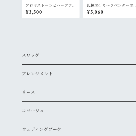
アロマストーンとハーブテ
記憶の灯り〜ラベンダーの
ィーのギフトセット
風
¥3,500
¥5,060
スワッグ
アレンジメント
リース
コサージュ
ウェディングブーケ