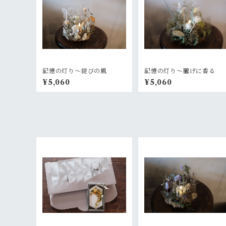
記憶の灯り〜綻びの風
記憶の灯り〜朧げに香る
¥5,060
¥5,060