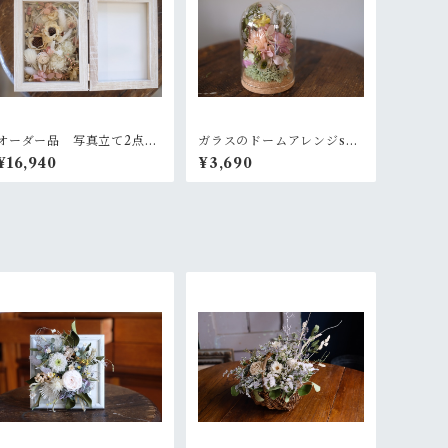
オーダー品 写真立て2点
ガラスのドームアレンジs~
+ガラスのバルーンアレンジ
ニュアンスピンク
¥16,940
¥3,690
2点