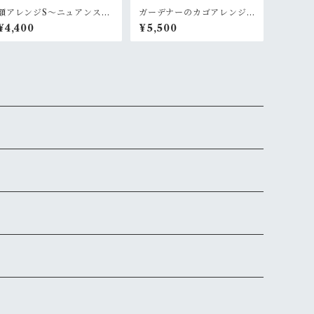
額アレンジS〜ニュアンスあ
ガーデナーのカゴアレンジ
る白グリーン
M~白×グリーン【オーダー
¥4,400
¥5,500
後制作】