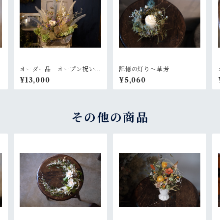
オーダー品 オープン祝い
記憶の灯り〜草芳
のお花
¥13,000
¥5,060
その他の商品