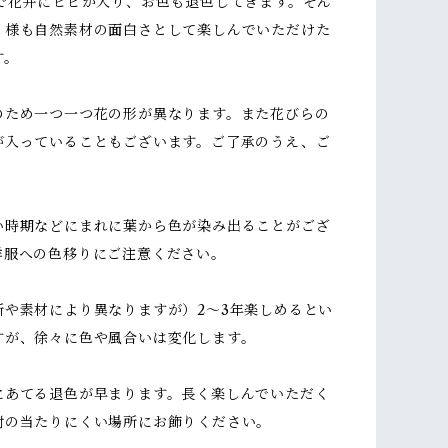
どで花弁にヒビが入り、お色も退色してきます。そん
く様も自然素材の面白さとして楽しんでいただけた
す。
のため一つ一つ花の形が異なります。また花びらの
が入っていることもございます。ご了承のうえ、ご
い時期などにまれに葉から色が染み出ることがござ
洋服への色移りにご注意ください。
所や素材により異なりますが）2～3年楽しめるとい
すが、徐々に色や風合いは変化します。
にあてる退色が早まります。長く楽しんでいただく
射の当たりにくい場所にお飾りください。