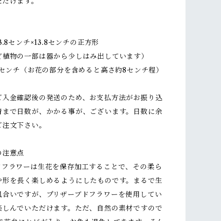
ただけます。
.8センチ×13.8センチの正方形
ど植物の一部は器から少しはみ出しています）
5センチ（お花の部分を含めると高さ約8センチ程）
ご入金確認後の発送のため、お支払方法がお振り込
着まで日数が、かかる事が、ございます。日数に余
ご注文下さい。
の注意点
ドフラワーは生花を保存加工することで、その柔ら
や形を長く楽しめるようにしたものです。まるで生
風合いですが、プリザーブドフラワーを使用してい
楽しんでいただけます。ただ、自然の素材ですので