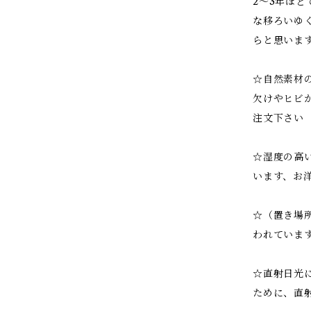
2～3年ほ
な移ろいゆ
らと思いま
☆自然素材
欠けやヒビ
注文下さい
☆湿度の高
います、お
☆（置き場
われていま
☆直射日光
ために、直