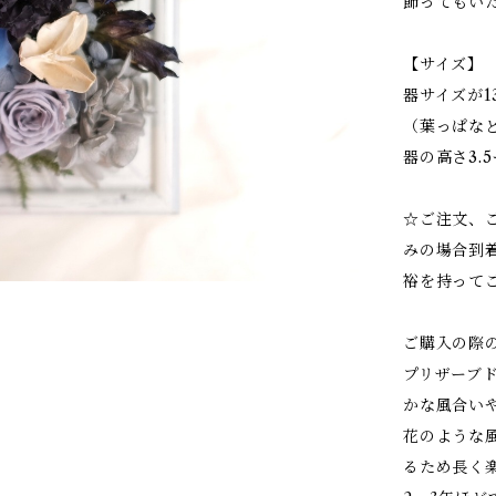
飾ってもい
【サイズ】
器サイズが13
（葉っぱな
器の高さ3.
☆ご注文、
みの場合到
裕を持って
ご購入の際
プリザーブ
かな風合い
花のような
るため長く