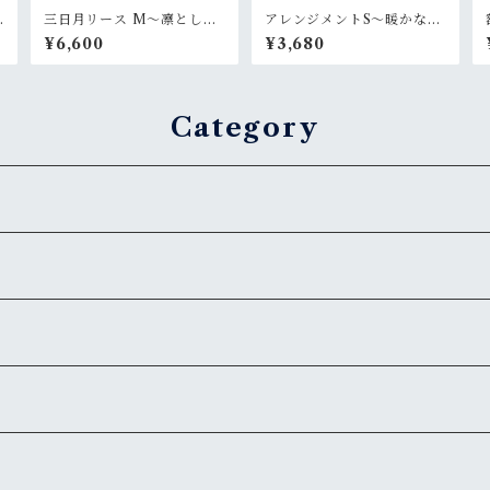
三日月リース M〜凛とした
アレンジメントS〜暖かな陽
光
射し
¥6,600
¥3,680
Category