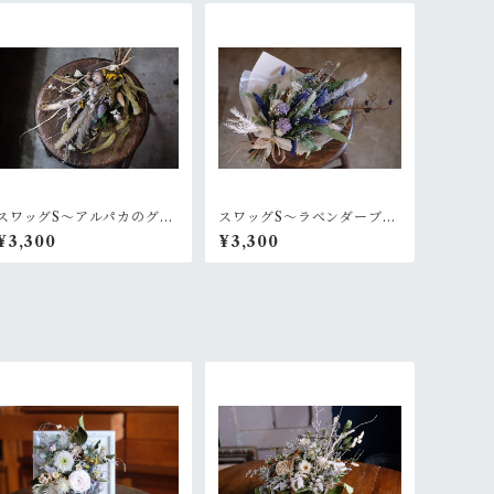
スワッグS〜アルパカのグレ
スワッグS〜ラベンダーブル
ーなセーター
ー
¥3,300
¥3,300