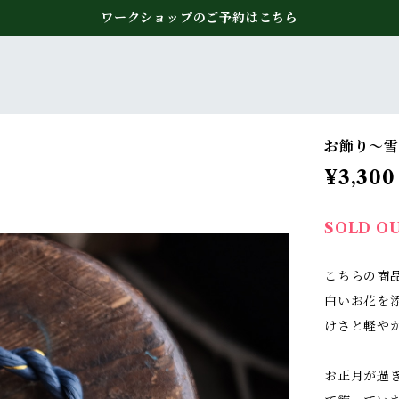
ワークショップのご予約はこちら
お飾り〜
¥3,300
SOLD O
こちらの商
白いお花を
けさと軽や
お正月が過