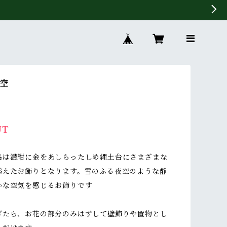
雪空
UT
品は濃紺に金をあしらったしめ縄土台にさまざまな
添えたお飾りとなります。雪のふる夜空のような静
かな空気を感じるお飾りです
ぎたら、お花の部分のみはずして壁飾りや置物とし