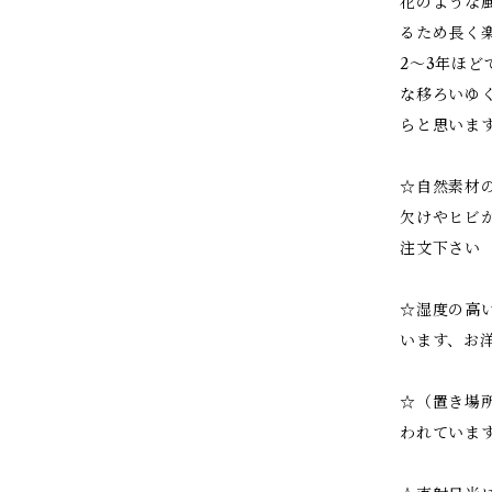
花のような
るため長く
2～3年ほ
な移ろいゆ
らと思いま
☆自然素材
欠けやヒビ
注文下さい
☆湿度の高
います、お
☆（置き場
われていま