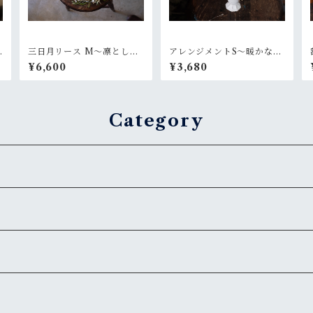
三日月リース M〜凛とした
アレンジメントS〜暖かな陽
光
射し
¥6,600
¥3,680
Category