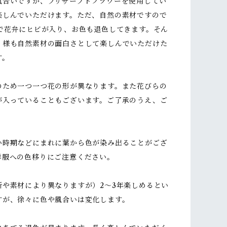
風合いですが、プリザーブドフラワーを使用してい
楽しんでいただけます。ただ、自然の素材ですので
どで花弁にヒビが入り、お色も退色してきます。そん
く様も自然素材の面白さとして楽しんでいただけた
す。
のため一つ一つ花の形が異なります。また花びらの
が入っていることもございます。ご了承のうえ、ご
い時期などにまれに葉から色が染み出ることがござ
洋服への色移りにご注意ください。
所や素材により異なりますが）2～3年楽しめるとい
すが、徐々に色や風合いは変化します。