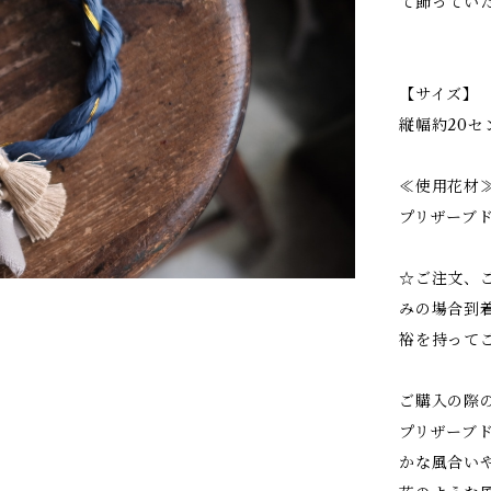
て飾ってい
【サイズ】
縦幅約20セ
≪使用花材
プリザーブ
☆ご注文、
みの場合到
裕を持って
ご購入の際
プリザーブ
かな風合い