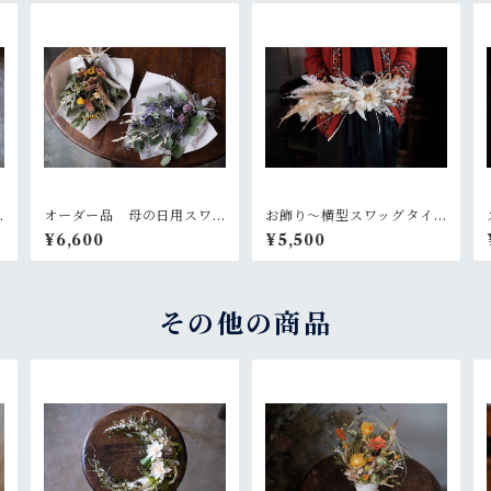
オーダー品 母の日用スワ
お飾り〜横型スワッグタイ
ッグ2個セット
プb
¥6,600
¥5,500
その他の商品