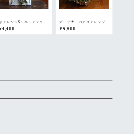
額アレンジS〜ニュアンスあ
ガーデナーのカゴアレンジ
る白グリーン
M~白×グリーン【オーダー
¥4,400
¥5,500
後制作】