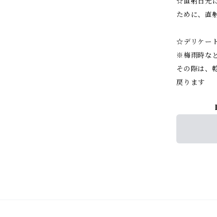
☆直射日光
ために、直
☆デリケー
※梅雨時な
その際は、
戻ります