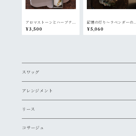
アロマストーンとハーブテ
記憶の灯り〜ラベンダーの
ィーのギフトセット
風
¥3,500
¥5,060
スワッグ
アレンジメント
リース
コサージュ