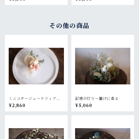
その他の商品
ミニコサージュ〜ラフィアと
記憶の灯り〜朧げに香る
ピンク
¥2,860
¥5,060