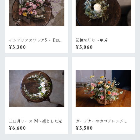
インテリアスワッグS〜【お好
記憶の灯り〜草芳
きなお色でオーダー制作】依
¥3,300
¥5,060
頼
三日月リース M〜凛とした光
ガーデナーのカゴアレンジM~
オレンジ黄色【オーダー後制
¥6,600
¥5,500
作】