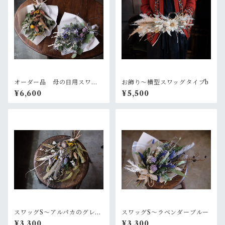
オーダー品 母の日用スワッ
お飾り〜横型スワッグタイプb
グ2個セット
¥6,600
¥5,500
スワッグS〜アルパカのグレー
スワッグS〜ラベンダーブルー
なセーター
¥3,300
¥3,300