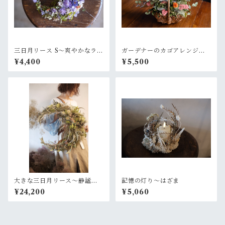
三日月リース S〜爽やかなラベ
ガーデナーのカゴアレンジM~
ンダーグリーン
オレンジ黄色【オーダー後制
¥4,400
¥5,500
作】
大きな三日月リース〜静謐な
記憶の灯り〜はざま
月
¥24,200
¥5,060