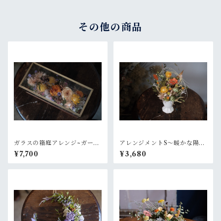
その他の商品
ガラスの箱庭アレンジ~ガーデ
アレンジメントS〜暖かな陽射
ンオレンジ
し
¥7,700
¥3,680