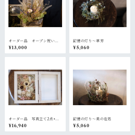
オーダー品 オープン祝いの
記憶の灯り〜草芳
お花
¥13,000
¥5,060
オーダー品 写真立て2点+ガ
記憶の灯り〜美の在処
ラスのバルーンアレンジ2点
¥16,940
¥5,060