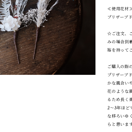
≪使用花材
プリザーブ
☆ご注文、
みの場合到
裕を持って
ご購入の際
プリザーブ
かな風合い
花のような
るため長く
2～3年ほ
な移ろいゆ
らと思いま