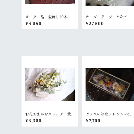
オーダー品 髪飾り10本セ
オーダー品 ブーケ&ブー
ット
ニアとヘッドパーツセット
¥3,850
¥27,500
お花おまかせスワッグ 黄
ガラスの箱庭アレンジ~ガー
色×グリーン系
デンオレンジ
¥3,300
¥7,700