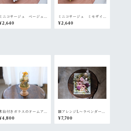
ミニコサージュ ベージュ
ミニコサージュ ミモザイ
ホワイト
エロー
¥2,640
¥2,640
木台付きガラスのドームア
額アレンジL〜ラベンダーピ
レンジ~菜花のような黄色
ンク
¥4,800
¥7,700