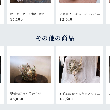
ト
オーダー品 お揃いコサー
ミニコサージュ ふんわり
ジュセット
ピンク
¥4,400
¥2,640
その他の商品
記憶の灯り〜美の在処
お花おまかせ大きめスワッ
グ 白×グリーン系
¥5,060
¥5,500