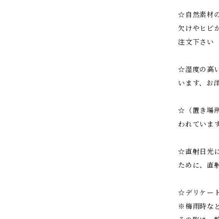
☆自然素材
欠けやヒビ
注文下さい
☆湿度の高
います、お
☆（置き場
われていま
☆直射日光
ために、直
☆デリケー
※梅雨時な