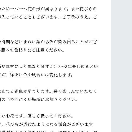
のため一つ一つ花の形が異なります。また花びらの
が入っていることもございます。ご了承のうえ、ご
い時期などにまれに葉から色が染み出ることがござ
洋服への色移りにご注意ください。
所や素材により異なりますが）2～3年楽しめるとい
すが、徐々に色や風合いは変化します。
にあてる退色が早まります。長く楽しんでいただく
射の当たりにくい場所にお飾りください。
トなお花です。優しく扱ってください。
ど、花びらが透けたようになる場合がございます。