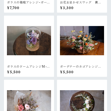
ガラスの箱庭アレンジ~ガーデ
お花おまかせスワッグ 黄色×
ンオレンジ
グリーン系
¥7,700
¥3,300
ガラスのドームアレンジM-ラ
ガーデナーのカゴアレンジM~
ベンダー+ピリッとピンク
オレンジ黄色【オーダー後制
¥5,500
¥5,500
作】