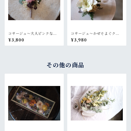
コサージュ〜大人ピンクなロ
コサージュ〜かぜそよぐクチ
ーズ
ナシ
¥3,800
¥3,980
その他の商品