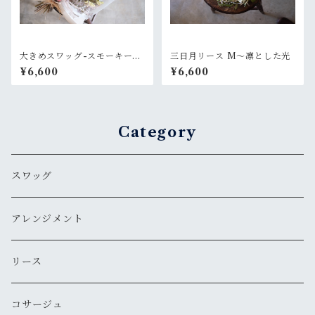
大きめスワッグ-スモーキーピ
三日月リース M〜凛とした光
ンク
¥6,600
¥6,600
Category
スワッグ
アレンジメント
リース
コサージュ