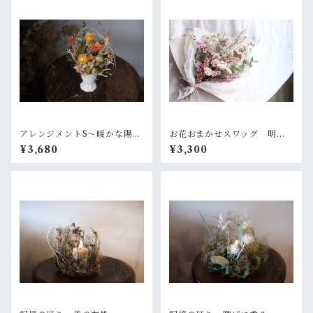
アレンジメントS〜暖かな陽射
お花おまかせスワッグ 明る
し
いピンク系
¥3,680
¥3,300