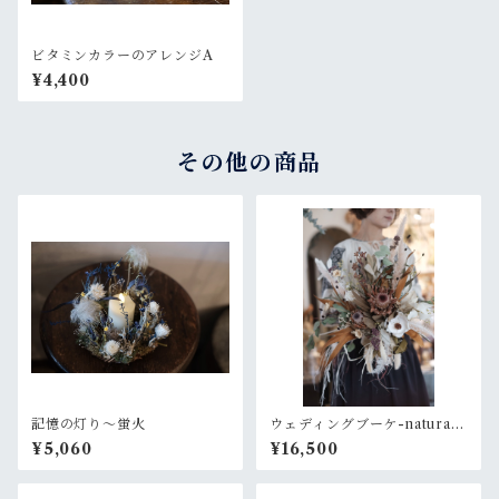
ビタミンカラーのアレンジA
¥4,400
その他の商品
記憶の灯り〜蛍火
ウェディングブーケ-natural
bouquet
¥5,060
¥16,500