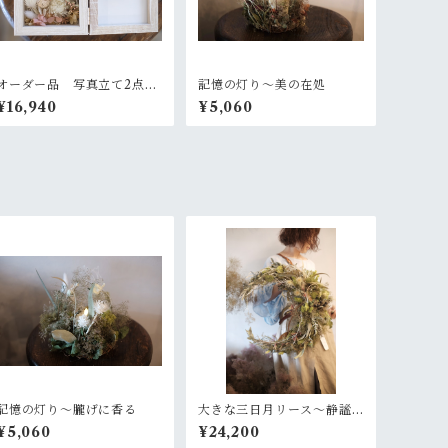
オーダー品 写真立て2点
記憶の灯り〜美の在処
+ガラスのバルーンアレンジ
¥16,940
¥5,060
2点
記憶の灯り〜朧げに香る
大きな三日月リース〜静謐
な月
¥5,060
¥24,200