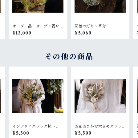
オーダー品 オープン祝い
記憶の灯り〜草芳
のお花
¥13,000
¥5,060
その他の商品
インテリアスワッグM〜
お花おまかせ大きめスワッ
【お好きなお色でオーダー
グ 白×グリーン系
¥5,500
¥5,500
制作依頼】