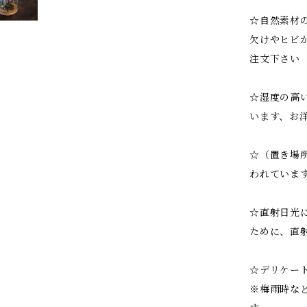
☆自然素材
欠けやヒビ
注文下さい
☆湿度の高
います、お
☆（置き場
われていま
☆直射日光
ために、直
☆デリケー
※梅雨時な