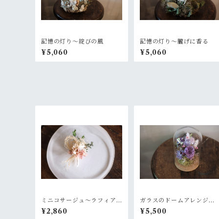
記憶の灯り〜綻びの風
記憶の灯り〜朧げに香る
¥5,060
¥5,060
ミニコサージュ〜ラフィア
ガラスのドームアレンジM-
とピンク
ラベンダー+ピリッとピンク
¥2,860
¥5,500