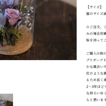
【サイズ】
器のサイズ直
☆ご注文、
みの場合到
裕を持って
ご購入の際
プリザーブ
かな風合い
花のような
るため長く
2～3年ほ
な移ろいゆ
らと思いま