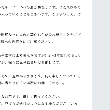
のため一つ一つ花の形が異なります。また花びらの
が入っていることもございます。ご了承のうえ、ご
い時期などにまれに葉から色が染み出ることがござ
洋服への色移りにご注意ください。
所や素材により異なりますが）2～3年楽しめるとい
すが、徐々に色や風合いは変化します。
にあてる退色が早まります。長く楽しんでいただく
射の当たりにくい場所にお飾りください。
トなお花です。優しく扱ってください。
ど、花びらが透けたようになる場合がござ いま