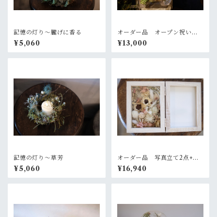
記憶の灯り〜朧げに香る
オーダー品 オープン祝いの
お花
¥5,060
¥13,000
記憶の灯り〜草芳
オーダー品 写真立て2点+ガ
ラスのバルーンアレンジ2点
¥5,060
¥16,940