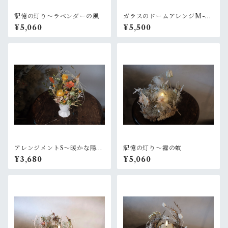
記憶の灯り〜ラベンダーの風
ガラスのドームアレンジM-ラ
ベンダー+ピリッとピンク
¥5,060
¥5,500
アレンジメントS〜暖かな陽射
記憶の灯り〜霧の蚊
し
¥3,680
¥5,060