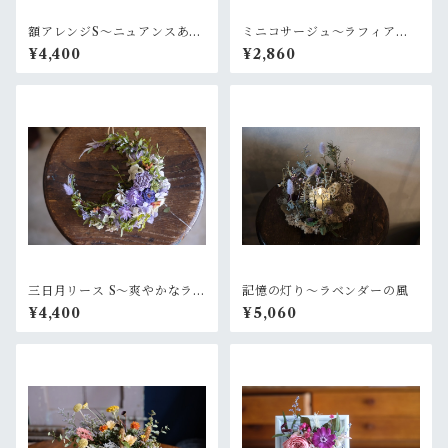
額アレンジS〜ニュアンスある
ミニコサージュ〜ラフィアと
白グリーン
ピンク
¥4,400
¥2,860
三日月リース S〜爽やかなラベ
記憶の灯り〜ラベンダーの風
ンダーグリーン
¥4,400
¥5,060