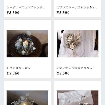
ガーデナーのカゴアレンジM~
ガラスのドームアレンジM-ラ
ピンク赤色×グリーン【オーダ
ベンダー+ピリッとピンク
¥5,500
¥5,500
ー後制作】
記憶の灯り〜蛍火
お花おまかせ大きめスワッ
グ 白×グリーン系
¥5,060
¥5,500