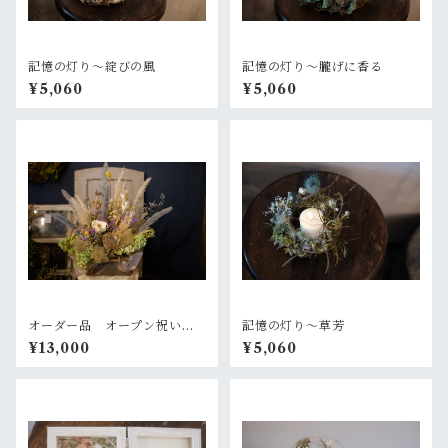
記憶の灯り〜綻びの風
記憶の灯り〜朧げに香る
¥5,060
¥5,060
オーダー品 オープン祝いの
記憶の灯り〜草芳
お花
¥13,000
¥5,060