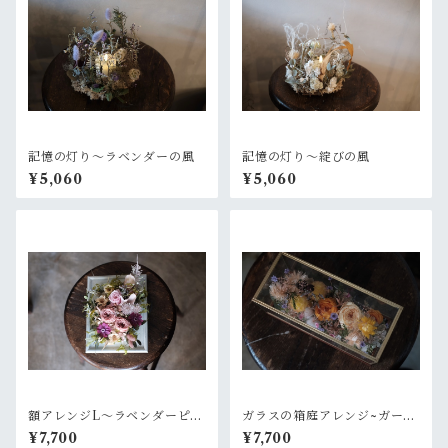
記憶の灯り〜ラベンダーの風
記憶の灯り〜綻びの風
¥5,060
¥5,060
額アレンジL〜ラベンダーピン
ガラスの箱庭アレンジ~ガーデ
ク
ンオレンジ
¥7,700
¥7,700