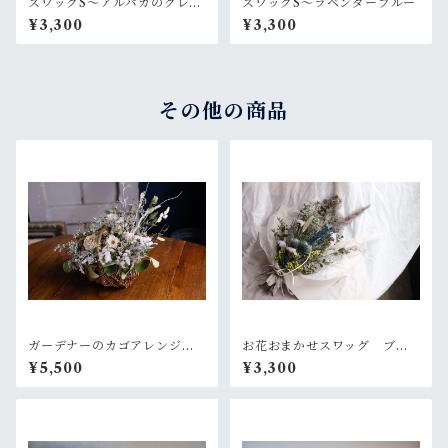
スワッグS〜アルパカのグレー
スワッグS〜ラベンダーブルー
なセーター
¥3,300
¥3,300
その他の商品
ガーデナーのカゴアレンジM~
お花おまかせスワッグ ブル
白×グリーン【オーダー後制
ー×グリーン系
¥5,500
¥3,300
作】