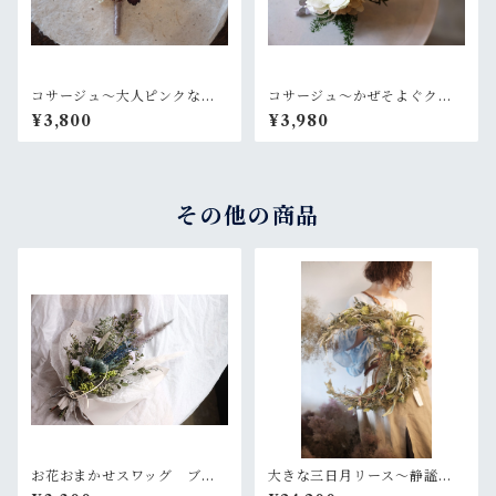
コサージュ〜大人ピンクなロ
コサージュ〜かぜそよぐクチ
ーズ
ナシ
¥3,800
¥3,980
その他の商品
お花おまかせスワッグ ブル
大きな三日月リース〜静謐な
ー×グリーン系
月