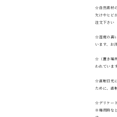
☆自然素材
欠けやヒビ
注文下さい
☆湿度の高
います、お
☆（置き場
われていま
☆直射日光
ために、直
☆デリケー
※梅雨時な