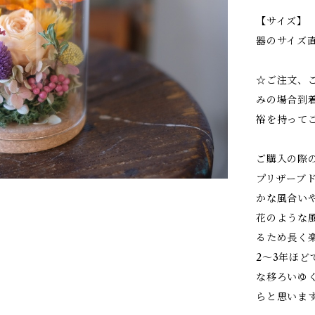
【サイズ】
器のサイズ直
☆ご注文、
みの場合到
裕を持って
ご購入の際
プリザーブ
かな風合い
花のような
るため長く
2～3年ほ
な移ろいゆ
らと思いま