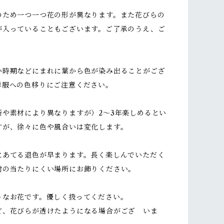
のため一つ一つ花の形が異なります。また花びらの
が入っていることもございます。ご了承のうえ、ご
い時期などにまれに葉から色が染み出ることがござ
洋服への色移りにご注意ください。
所や素材により異なりますが）2～3年楽しめるとい
すが、徐々に色や風合いは変化します。
にあてる退色が早まります。長く楽しんでいただく
射の当たりにくい場所にお飾りください。
トなお花です。優しく扱ってください。
ど、花びらが透けたようになる場合がござ いま