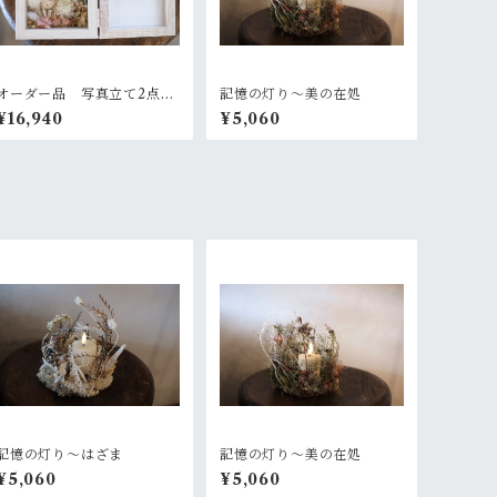
オーダー品 写真立て2点
記憶の灯り〜美の在処
+ガラスのバルーンアレンジ
¥16,940
¥5,060
2点
記憶の灯り〜はざま
記憶の灯り〜美の在処
¥5,060
¥5,060