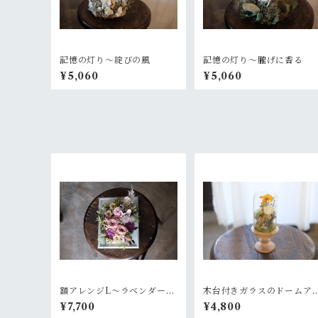
記憶の灯り〜綻びの風
記憶の灯り〜朧げに香る
¥5,060
¥5,060
額アレンジL〜ラベンダーピ
木台付きガラスのドームア
ンク
レンジ~菜花のような黄色
¥7,700
¥4,800