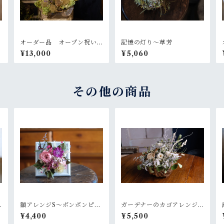
オーダー品 オープン祝い
記憶の灯り〜草芳
のお花
¥13,000
¥5,060
その他の商品
額アレンジS〜ボンボンピン
ガーデナーのカゴアレンジ
ク
M~白×グリーン【オーダー
¥4,400
¥5,500
後制作】