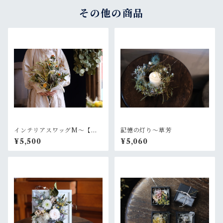
その他の商品
インテリアスワッグM〜【お
記憶の灯り〜草芳
好きなお色でオーダー制作依
¥5,500
¥5,060
頼】