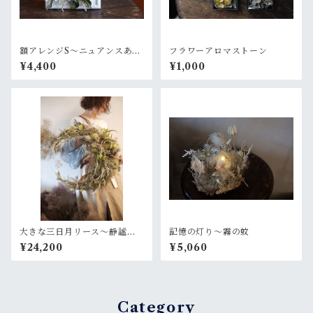
額アレンジS〜ニュアンスある
フラワーアロマストーン
白グリーン
¥4,400
¥1,000
大きな三日月リース〜静謐な
記憶の灯り〜霧の蚊
月
¥24,200
¥5,060
Category