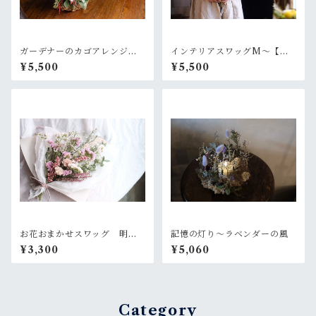
ガーデナーのカゴアレンジM~
インテリアスワッグM〜【お
ピンク赤色×グリーン【オーダ
好きなお色でオーダー制作依
¥5,500
¥5,500
ー後制作】
頼】
お花おまかせスワッグ 明る
記憶の灯り〜ラベンダーの風
いピンク系
¥3,300
¥5,060
Category