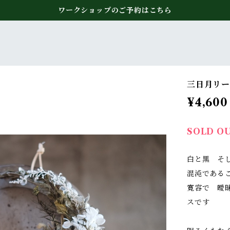
ワークショップのご予約はこちら
三日月リー
¥4,600
SOLD O
白と黒 そ
混沌である
寛容で 曖
スです