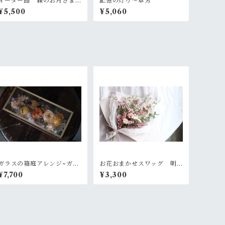
オーダー品 森のお月さま
記憶の灯り〜草芳
リース
¥5,500
¥5,060
ガラスの箱庭アレンジ~ガー
お花おまかせスワッグ 明
デンオレンジ
るいピンク系
¥7,700
¥3,300