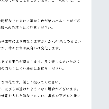
が入っていることもございます。ご了承のうえ、ご
い時期などにまれに葉から色が染み出ることがござ
洋服への色移りにご注意ください。
所や素材により異なりますが）2～3年楽しめるとい
すが、徐々に色や風合いは変化します。
にあてる退色が早まります。長く楽しんでいただく
射の当たりにくい場所にお飾りください。
トなお花です。優しく扱ってください。
ど、花びらが透けたようになる場合がございます。
乾燥剤を入れた箱などにいれ、湿度を下げると元に