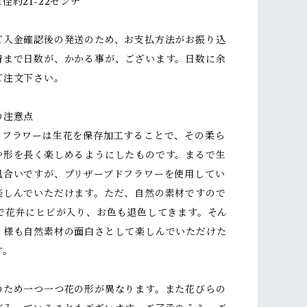
径約21-22センチ
ご入金確認後の発送のため、お支払方法がお振り込
着まで日数が、かかる事が、ございます。日数に余
ご注文下さい。
の注意点
ドフラワーは生花を保存加工することで、その柔ら
や形を長く楽しめるようにしたものです。まるで生
風合いですが、プリザーブドフラワーを使用してい
楽しんでいただけます。ただ、自然の素材ですので
どで花弁にヒビが入り、お色も退色してきます。そん
く様も自然素材の面白さとして楽しんでいただけた
す。
のため一つ一つ花の形が異なります。また花びらの