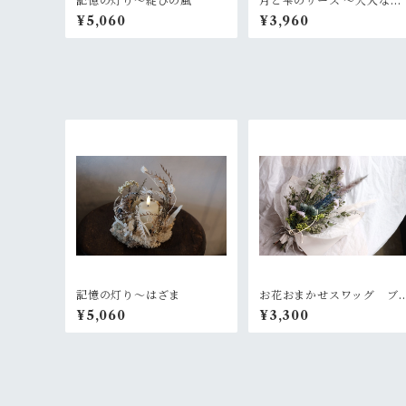
記憶の灯り〜綻びの風
月と雫のリース 〜大人なピ
ンクパープル
¥5,060
¥3,960
記憶の灯り〜はざま
お花おまかせスワッグ ブ
ルー×グリーン系
¥5,060
¥3,300