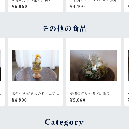
記憶の灯り〜朧げに香る
三日月リース S〜水色の雲月
¥5,060
¥4,400
その他の商品
木台付きガラスのドームア
記憶の灯り〜朧げに香る
レンジ~菜花のような黄色
¥4,800
¥5,060
Category