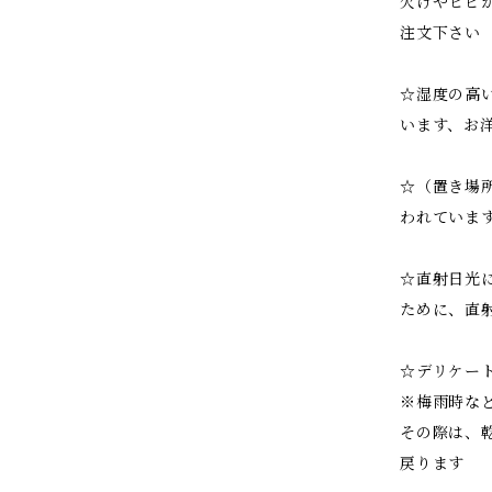
欠けやヒビ
注文下さい
☆湿度の高
います、お
☆（置き場
われていま
☆直射日光
ために、直
☆デリケー
※梅雨時な
その際は、
戻ります