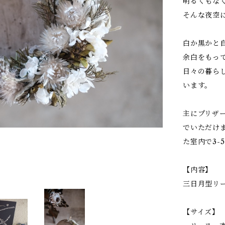
明るくもな
そんな夜空
白か黒かと
余白をもっ
日々の暮ら
います。
主にプリザ
でいただけ
た室内で3-
【内容】
三日月型リ
【サイズ】