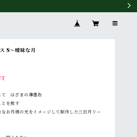
ス S〜曖昧な月
UT
して はざまの薄墨色
ことを赦す
昧なお月様の光をイメージして制作した三日月リー