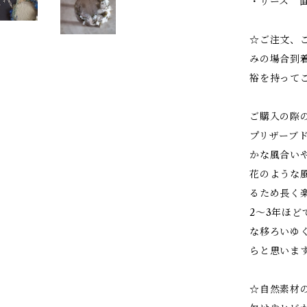
・リース 直
☆ご注文、
みの場合到
裕を持って
ご購入の際
プリザーブ
かな風合い
花のような
るため長く
2～3年ほ
な移ろいゆ
らと思いま
☆自然素材