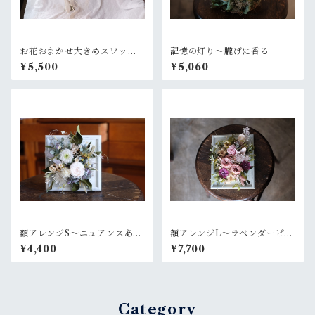
お花おまかせ大きめスワッ
記憶の灯り〜朧げに香る
グ 白×グリーン系
¥5,500
¥5,060
額アレンジS〜ニュアンスある
額アレンジL〜ラベンダーピン
白グリーン
ク
¥4,400
¥7,700
Category