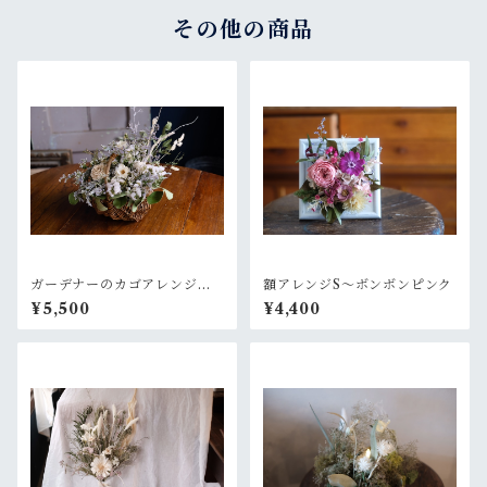
その他の商品
ガーデナーのカゴアレンジM~
額アレンジS〜ボンボンピンク
白×グリーン【オーダー後制
¥5,500
¥4,400
作】