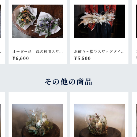
オーダー品 母の日用スワ
お飾り〜横型スワッグタイ
ッグ2個セット
プb
¥6,600
¥5,500
その他の商品