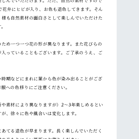
楽しんでいただけます。ただ、自然の素材ですので
どで花弁にヒビが入り、お色も退色してきます。そん
く様も自然素材の面白さとして楽しんでいただけた
す。
のため一つ一つ花の形が異なります。また花びらの
が入っていることもございます。ご了承のうえ、ご
い時期などにまれに葉から色が染み出ることがござ
洋服への色移りにご注意ください。
所や素材により異なりますが）2～3年楽しめるとい
すが、徐々に色や風合いは変化します。
にあてる退色が早まります。長く楽しんでいただく