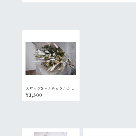
スワッグS〜ナチュラルホワ
イト
¥3,300