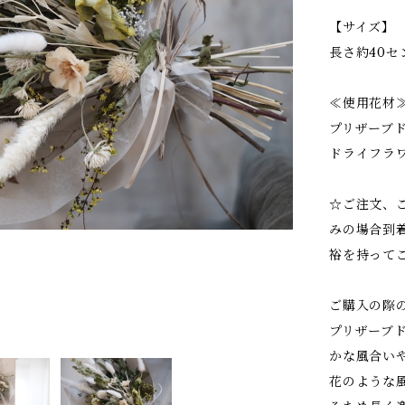
【サイズ】
長さ約40セ
≪使用花材
プリザーブ
ドライフラ
☆ご注文、
みの場合到
裕を持って
ご購入の際
プリザーブ
かな風合い
花のような