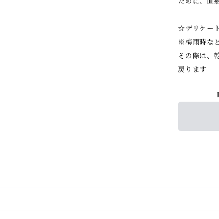
ために、直
☆デリケー
※梅雨時な
その際は、
戻ります