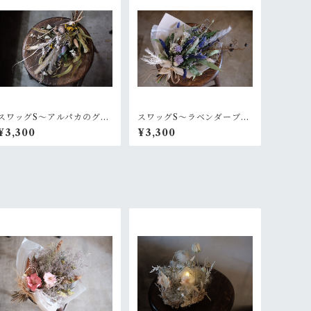
スワッグS〜アルパカのグレ
スワッグS〜ラベンダーブル
ーなセーター
ー
¥3,300
¥3,300