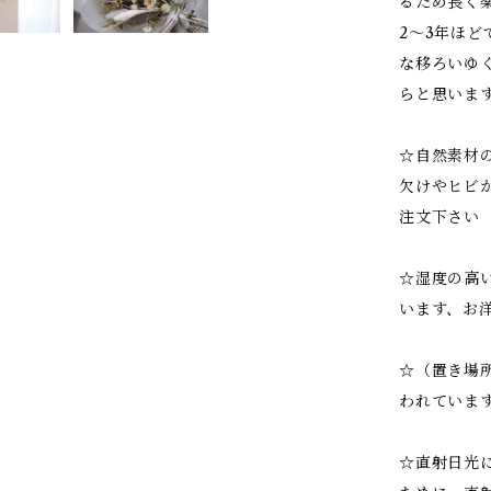
るため長く
2～3年ほ
な移ろいゆ
らと思いま
☆自然素材
欠けやヒビ
注文下さい
☆湿度の高
います、お
☆（置き場
われていま
☆直射日光