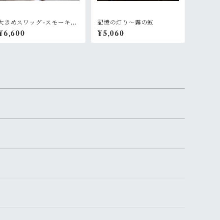
大きめスワッグ-スモーキー
記憶の灯り〜霧の蚊
ピンク
¥6,600
¥5,060