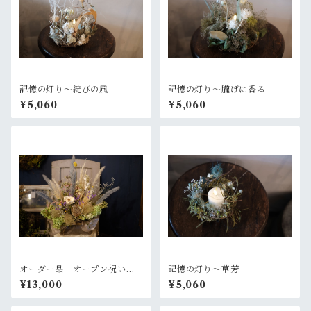
記憶の灯り〜綻びの風
記憶の灯り〜朧げに香る
¥5,060
¥5,060
オーダー品 オープン祝いの
記憶の灯り〜草芳
お花
¥13,000
¥5,060