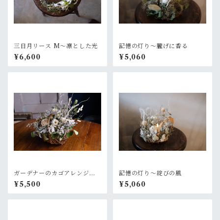
三日月リース M〜凛とした光
記憶の灯り〜朧げに香る
¥6,600
¥5,060
ガーデナーのカゴアレンジM~
記憶の灯り〜綻びの風
白×グリーン【オーダー後制
¥5,500
¥5,060
作】