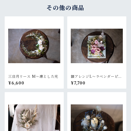
その他の商品
三日月リース M〜凛とした光
額アレンジL〜ラベンダーピン
ク
¥6,600
¥7,700