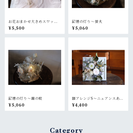
お花おまかせ大きめスワッ
記憶の灯り〜蛍火
グ 白×グリーン系
¥5,500
¥5,060
記憶の灯り〜霧の蚊
額アレンジS〜ニュアンスある
白グリーン
¥5,060
¥4,400
Category