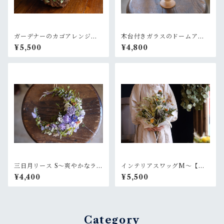
ガーデナーのカゴアレンジM~
木台付きガラスのドームアレ
白×グリーン【オーダー後制
ンジ~菜花のような黄色
¥5,500
¥4,800
作】
三日月リース S〜爽やかなラベ
インテリアスワッグM〜【お
ンダーグリーン
好きなお色でオーダー制作依
¥4,400
¥5,500
頼】
Category