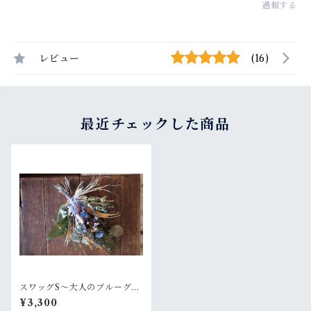
通報する
レビュー
(16)
最近チェックした商品
スワッグS〜大人のブルーグリ
ーン
¥3,300