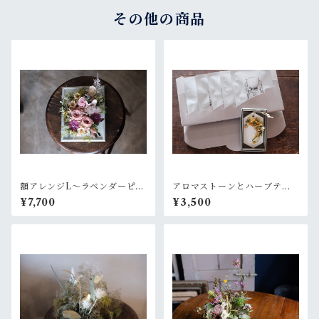
その他の商品
額アレンジL〜ラベンダーピン
アロマストーンとハーブティ
ク
ーのギフトセット
¥7,700
¥3,500