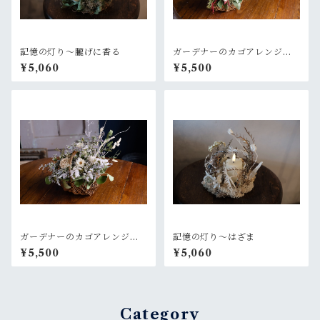
記憶の灯り〜朧げに香る
ガーデナーのカゴアレンジM~
ピンク赤色×グリーン【オーダ
¥5,060
¥5,500
ー後制作】
ガーデナーのカゴアレンジM~
記憶の灯り〜はざま
白×グリーン【オーダー後制
¥5,500
¥5,060
作】
Category