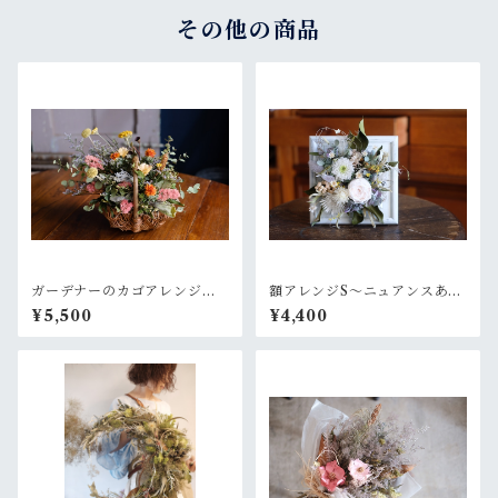
その他の商品
ガーデナーのカゴアレンジM~
額アレンジS〜ニュアンスある
オレンジ黄色【オーダー後制
白グリーン
¥5,500
¥4,400
作】