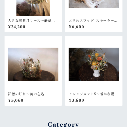
大きな三日月リース〜静謐な
大きめスワッグ-スモーキーピ
月
ンク
¥24,200
¥6,600
記憶の灯り〜美の在処
アレンジメントS〜暖かな陽射
し
¥5,060
¥3,680
Category